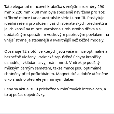
Tato elegantní mincovní krabička s vnějšími rozměry 290
mm x 220 mm x 38 mm byla speciálně navržena pro 1oz
stříbrné mince Lunar australské série Lunar III. Poskytuje
ideální řešení pro uložení vašich sběratelských předmětů a
jejich kapslí na mince. Vyrobena z robustního dřeva a s
dodatečným speciálním voskovým papírovým povlakem na
vnější straně je stabilnější a kvalitnější než běžné modely.
Obsahuje 12 slotů, ve kterých jsou vaše mince optimálně a
bezpečně uloženy. Praktické zapuštěné úchyty krabičky
usnadňují vkládání a vyjímání mincí. Vnitřek je podšitý
měkkým černým sametem, takže mince jsou optimálně
chráněny před poškrábáním. Magnetické a dobře utěsněné
víko snadno otevřete jen mírným tlakem.
Ceny sa aktualizujú priebežne v minútových intervaloch, a
to aj počas objednávky.