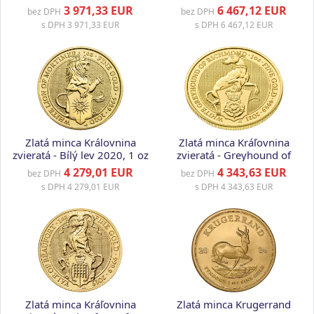
3 971,33 EUR
6 467,12 EUR
bez DPH
bez DPH
s DPH
3 971,33 EUR
s DPH
6 467,12 EUR
Zlatá minca Královnina
Zlatá minca Kráľovnina
zvieratá - Bílý lev 2020, 1 oz
zvieratá - Greyhound of
Richmond (white) 2021,
4 279,01 EUR
4 343,63 EUR
bez DPH
bez DPH
1 oz
s DPH
4 279,01 EUR
s DPH
4 343,63 EUR
Zlatá minca Kráľovnina
Zlatá minca Krugerrand