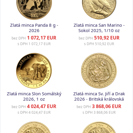
Zlatá minca Panda 8 g -
Zlatá minca San Marino -
2026
Sokol 2025, 1/10 oz
1 072,17 EUR
510,92 EUR
bez DPH
bez DPH
s DPH
1 072,17 EUR
s DPH
510,92 EUR
Zlatá minca Slon Somálský
Zlatá minca Sv. Jiří a Drak
2026, 1 oz
2026 - Britská královská
mincovna, 1 oz
4 024,47 EUR
3 868,06 EUR
bez DPH
bez DPH
s DPH
4 024,47 EUR
s DPH
3 868,06 EUR