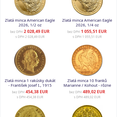
Zlatá minca American Eagle
Zlatá minca American Eagle
2026, 1/2 oz
2026, 1/4 oz
2 028,49 EUR
1 055,51 EUR
bez DPH
bez DPH
s DPH
2 028,49 EUR
s DPH
1 055,51 EUR
Zlatá minca 1 rakúsky dukát
Zlatá minca 10 franků
- František Josef I., 1915
Marianne / Kohout - rôzne
roky, Francúzsko
454,38 EUR
489,02 EUR
bez DPH
bez DPH
s DPH
454,38 EUR
s DPH
489,02 EUR