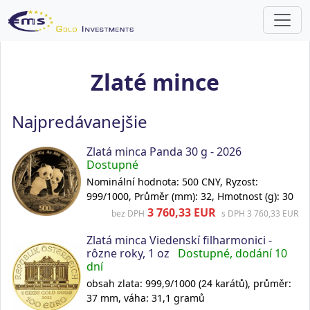
Zlaté mince
Najpredávanejšie
Zlatá minca Panda 30 g - 2026
Dostupné
Nominální hodnota: 500 CNY, Ryzost:
999/1000, Průměr (mm): 32, Hmotnost (g): 30
3 760,33 EUR
bez DPH
s DPH 3 760,33 EUR
Zlatá minca Viedenskí filharmonici -
rôzne roky, 1 oz
Dostupné, dodání 10
dní
obsah zlata: 999,9/1000 (24 karátů), průměr:
37 mm, váha: 31,1 gramů