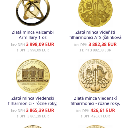
Zlatá minca Valcambi
Zlatá minca Vídeňští
Armillary 1 oz
filharmonici ATS (šilinková
ražba), 1 oz
3 998,09 EUR
3 882,38 EUR
bez DPH
bez DPH
s DPH
3 998,09 EUR
s DPH
3 882,38 EUR
Zlatá minca Viedenskí
Zlatá minca Viedenskí
filharmonici - rôzne roky,
filharmonici - rôzne roky,
1 oz
1/10 oz
3 865,39 EUR
426,61 EUR
bez DPH
bez DPH
s DPH
3 865,39 EUR
s DPH
426,61 EUR