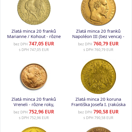
Zlatá minca 20 franků
Zlatá minca 20 franků
Marianne / Kohout - rôzne
Napoléon III (bez venca) -
roky, Francúzsko
rôzne roky, Francúzsko
747,05 EUR
760,79 EUR
bez DPH
bez DPH
s DPH
747,05 EUR
s DPH
760,79 EUR
Zlatá minca 20 franků
Zlatá minca 20 koruna
Vreneli - rôzne roky,
Františka Josefa I. (rakúska
Švajčiarsko
razba)
752,96 EUR
790,58 EUR
bez DPH
bez DPH
s DPH
752,96 EUR
s DPH
790,58 EUR