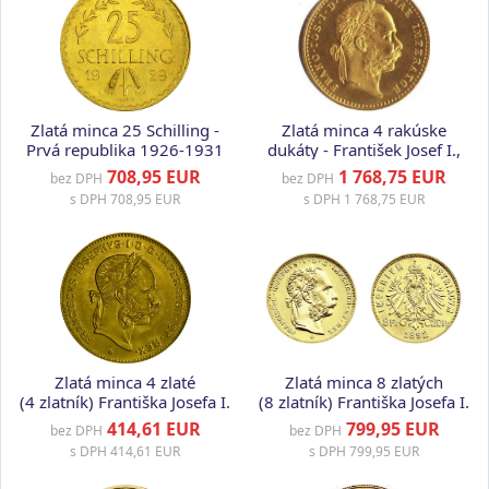
Zlatá minca 25 Schilling -
Zlatá minca 4 rakúske
Prvá republika 1926-1931
dukáty - František Josef I.,
1915
708,95 EUR
1 768,75 EUR
bez DPH
bez DPH
s DPH
708,95 EUR
s DPH
1 768,75 EUR
Zlatá minca 4 zlaté
Zlatá minca 8 zlatých
(4 zlatník) Františka Josefa I.
(8 zlatník) Františka Josefa I.
(rakúska razba)
(rakúska razba)
414,61 EUR
799,95 EUR
bez DPH
bez DPH
s DPH
414,61 EUR
s DPH
799,95 EUR