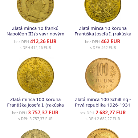
Zlatá minca 10 franků
Zlatá minca 10 koruna
Napoléon III (s vavrínovým
Františka Josefa I. (rakúska
vencom) -rôzne roky,
razba)
412,26 EUR
462 EUR
bez DPH
bez DPH
Francúzsko
s DPH
412,26 EUR
s DPH
462 EUR
Zlatá minca 100 koruna
Zlatá minca 100 Schilling -
Františka Josefa I. (rakúska
Prvá republika 1926-1931
razba)
3 757,37 EUR
2 682,27 EUR
bez DPH
bez DPH
s DPH
3 757,37 EUR
s DPH
2 682,27 EUR