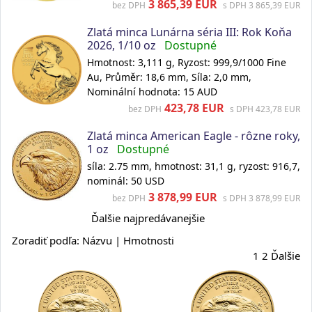
3 865,39 EUR
bez DPH
s DPH 3 865,39 EUR
Zlatá minca Lunárna séria III: Rok Koňa
2026, 1/10 oz
Dostupné
Hmotnost: 3,111 g, Ryzost: 999,9/1000 Fine
Au, Průměr: 18,6 mm, Síla: 2,0 mm,
Nominální hodnota: 15 AUD
423,78 EUR
bez DPH
s DPH 423,78 EUR
Zlatá minca American Eagle - rôzne roky,
1 oz
Dostupné
síla: 2.75 mm, hmotnost: 31,1 g, ryzost: 916,7,
nominál: 50 USD
3 878,99 EUR
bez DPH
s DPH 3 878,99 EUR
Ďalšie najpredávanejšie
Zoradiť podľa: Názvu |
Hmotnosti
1
2
Ďalšie